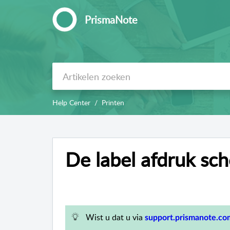
PrismaNote
Help Center
Printen
De label afdruk sc
Wist u dat u via
support.prismanote.co