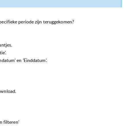
pecifieke periode zijn teruggekomen?
untjes.
ie'.
ndatum' en 'Einddatum'.
ownload.
 filteren'