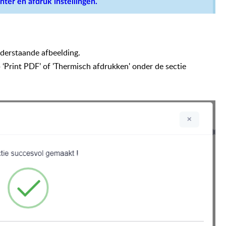
inter en afdruk instellingen.
nderstaande afbeelding.
‘Print PDF’ of 'Thermisch afdrukken' onder de sectie